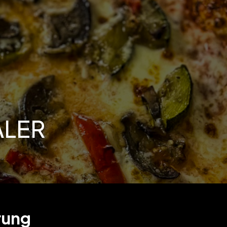
ALER
rung