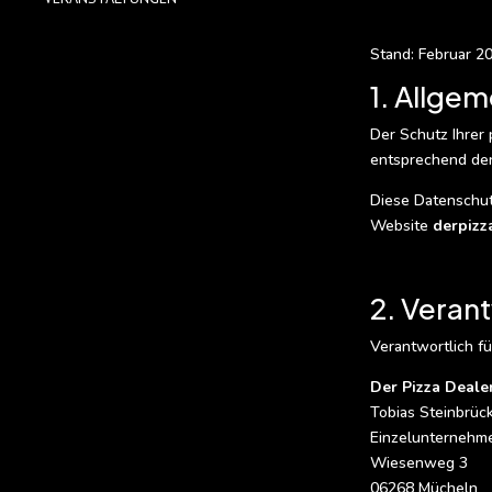
Stand: Februar 2
1. Allge
Der Schutz Ihrer
entsprechend den
Diese Datenschut
Website
derpizz
2. Veran
Verantwortlich fü
Der Pizza Deale
Tobias Steinbrüc
Einzelunternehm
Wiesenweg 3
06268 Mücheln